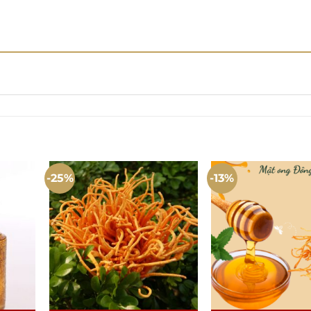
-25%
-13%