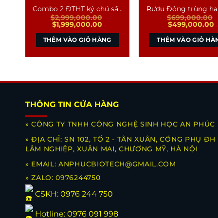
Combo 2 ĐTHT ký chủ sấy
Rượu Đông trùng hạ
$
2,999,000.00
$
699,000.00
thăng hoa thượng hạng
750ml
Giá
Giá
Giá
G
$
1,999,000.00
$
499,000.00
(15g)
gốc
hiện
gốc
h
là:
tại
là:
t
THÊM VÀO GIỎ HÀNG
THÊM VÀO GIỎ HÀ
$2,999,000.00.
là:
$699,000.00.
l
$1,999,000.00.
$
THÔNG TIN CỬA HÀNG
» CÔNG TY TNHH CÔNG NGHỆ SINH HỌC AN PHÚC
» ĐỊA CHỈ: SN 102, TỔ 2 - TÂN XUÂN, CỔNG PHỤ ĐH
LÂM NGHIỆP, XUÂN MAI, CHƯƠNG MỸ, HÀ NỘI
» EMAIL: ANPHUCBIOTECH@GMAIL.COM
» ZALO: 0976244750
CSKH:
0976 244 750
Hotline:
0976 091 998