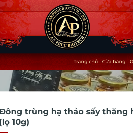
Trang chủ
Cửa hàng
G
Đông trùng hạ thảo sấy thăng 
(lọ 10g)