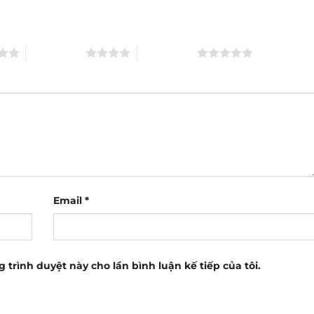
4 trên 5 sao
5 trên 5 sao
Email
*
g trình duyệt này cho lần bình luận kế tiếp của tôi.