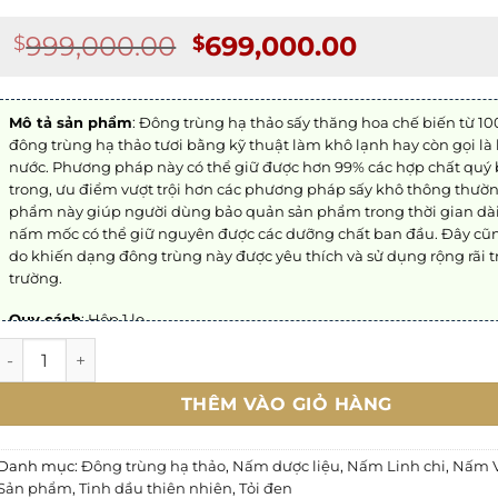
Giá
Giá
999,000.00
699,000.00
$
$
gốc
hiện
là:
tại
$999,000.00.
là:
Mô tả sản phẩm
: Đông trùng hạ thảo sấy thăng hoa chế biến từ 
đông trùng hạ thảo tươi bằng kỹ thuật làm khô lạnh hay còn gọi là
$699,000.
nước. Phương pháp này có thể giữ được hơn 99% các hợp chất quý
trong, ưu điểm vượt trội hơn các phương pháp sấy khô thông thườ
phẩm này giúp người dùng bảo quản sản phẩm trong thời gian dài
nấm mốc có thể giữ nguyên được các dưỡng chất ban đầu. Đây cũng
do khiến dạng đông trùng này được yêu thích và sử dụng rộng rãi t
trường.
Quy cách
: Hộp 1 lọ
Đông trùng hạ thảo sấy thăng hoa (lọ 10g) số lượng
Cách sử dụng
: Dùng chế nước uống: Cho 5-10 cọng nấm đông trù
thảo sấy khô vào bình trà, chế nước sôi, dùng uống như trà, khi uốn
THÊM VÀO GIỎ HÀNG
nước có thể ăn luôn phần nấm đông trùng hạ thảo đã ngâm.
Bảo quản:
Để nơi khô ráo, thoáng mát, tránh tiếp xúc trực tiếp với
Danh mục:
Đông trùng hạ thảo
,
Nấm dược liệu
,
Nấm Linh chi
,
Nấm V
mặt trời
Sản phẩm
,
Tinh dầu thiên nhiên
,
Tỏi đen