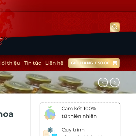
iới thiệu
Tin tức
Liên hệ
GIỎ HÀNG /
$
0.00
Cam kết 100%
hoa
từ thiên nhiên
Quy trình