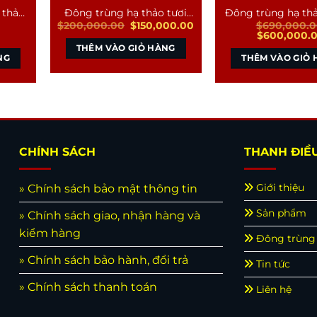
 thảo
Đông trùng hạ thảo tươi
Đông trùng hạ th
Giá
Giá
$
200,000.00
$
150,000.00
$
690,000.0
nguyên hộp
mật ong (380
iá
gốc
hiện
Giá
$
600,000.
iện
là:
tại
gốc
THÊM VÀO GIỎ HÀNG
ại
$200,000.00.
là:
là:
NG
THÊM VÀO GIỎ
à:
$150,000.00.
$690,000.00
499,000.00.
CHÍNH SÁCH
THANH ĐIỀ
Giới thiệu
» Chính sách bảo mật thông tin
Sản phẩm
» Chính sách giao, nhận hàng và
kiểm hàng
Đông trùng 
» Chính sách bảo hành, đổi trả
Tin tức
» Chính sách thanh toán
Liên hệ