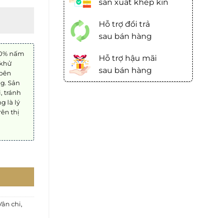
sản xuât khép kin
Hỗ trợ đổi trả
sau bán hàng
100% nấm
Hỗ trợ hậu mãi
 khử
00.
sau bán hàng
 bên
ng. Sản
, tránh
 là lý
rên thị
ng hạ
g hết
 ánh nắng
ân chi
,