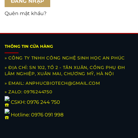
ĐĂNG NHẬP
Quên mật khẩu?
THÔNG TIN CỬA HÀNG
» CÔNG TY TNHH CÔNG NGHỆ SINH HỌC AN PHÚC
» ĐỊA CHỈ: SN 102, TỔ 2 - TÂN XUÂN, CỔNG PHỤ ĐH
LÂM NGHIỆP, XUÂN MAI, CHƯƠNG MỸ, HÀ NỘI
» EMAIL: ANPHUCBIOTECH@GMAIL.COM
» ZALO: 0976244750
CSKH:
0976 244 750
Hotline:
0976 091 998