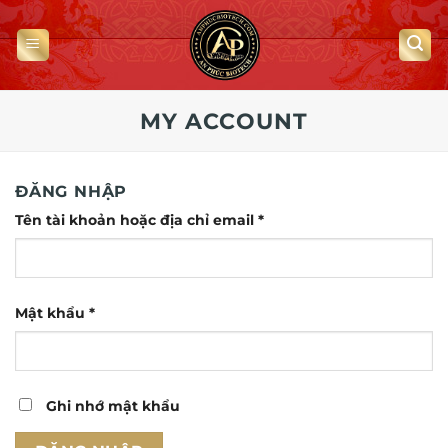
Bỏ
qua
nội
dung
MY ACCOUNT
ĐĂNG NHẬP
Bắt
Tên tài khoản hoặc địa chỉ email
*
buộc
Bắt
Mật khẩu
*
buộc
Ghi nhớ mật khẩu